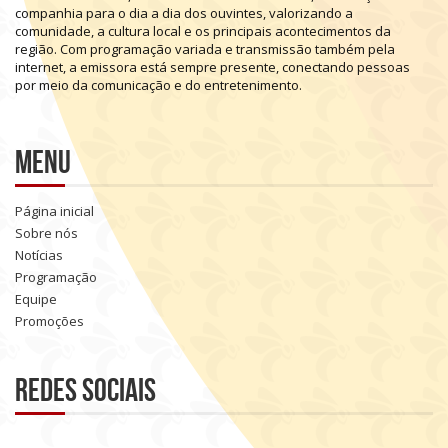
companhia
para
o
dia
a
dia
dos
ouvintes,
valorizando
a
comunidade,
a
cultura
local
e
os
principais
acontecimentos
da
região.
Com
programação
variada
e
transmissão
também
pela
internet,
a
emissora
está
sempre
presente,
conectando
pessoas
por
meio
da
comunicação
e
do
entretenimento.
Menu
Página inicial
Sobre nós
Notícias
Programação
Equipe
Promoções
Redes sociais