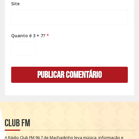
Site
Quanto é 3 + 7?
*
Club FM
A
Rádio
Club
FM
96,7
de
Machadinho
leva
música,
informação
e