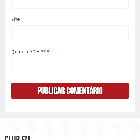
Site
Quanto é 2 + 2?
*
Club FM