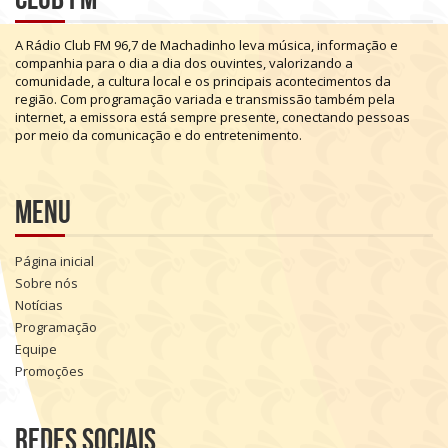
A
Rádio
Club
FM
96,7
de
Machadinho
leva
música,
informação
e
companhia
para
o
dia
a
dia
dos
ouvintes,
valorizando
a
comunidade,
a
cultura
local
e
os
principais
acontecimentos
da
região.
Com
programação
variada
e
transmissão
também
pela
internet,
a
emissora
está
sempre
presente,
conectando
pessoas
por
meio
da
comunicação
e
do
entretenimento.
Menu
Página inicial
Sobre nós
Notícias
Programação
Equipe
Promoções
Redes sociais