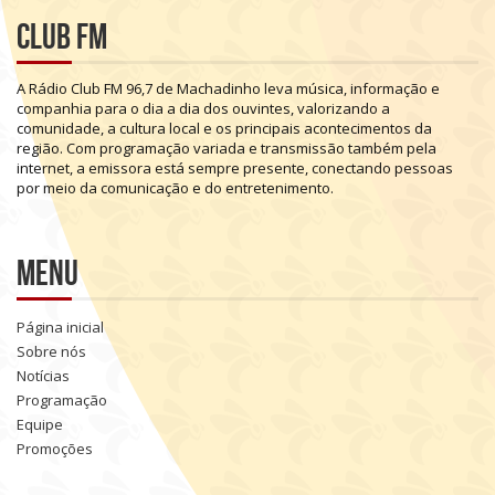
Club FM
A
Rádio
Club
FM
96,7
de
Machadinho
leva
música,
informação
e
companhia
para
o
dia
a
dia
dos
ouvintes,
valorizando
a
comunidade,
a
cultura
local
e
os
principais
acontecimentos
da
região.
Com
programação
variada
e
transmissão
também
pela
internet,
a
emissora
está
sempre
presente,
conectando
pessoas
por
meio
da
comunicação
e
do
entretenimento.
Menu
Página inicial
Sobre nós
Notícias
Programação
Equipe
Promoções