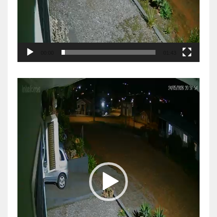
00:00
01:43
Tocador
de
vídeo