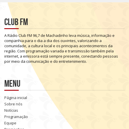
Club FM
A
Rádio
Club
FM
96,7
de
Machadinho
leva
música,
informação
e
companhia
para
o
dia
a
dia
dos
ouvintes,
valorizando
a
comunidade,
a
cultura
local
e
os
principais
acontecimentos
da
região.
Com
programação
variada
e
transmissão
também
pela
internet,
a
emissora
está
sempre
presente,
conectando
pessoas
por
meio
da
comunicação
e
do
entretenimento.
Menu
Página inicial
Sobre nós
Notícias
Programação
Equipe