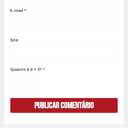
E-mail
*
Site
Quanto é 6 + 5?
*