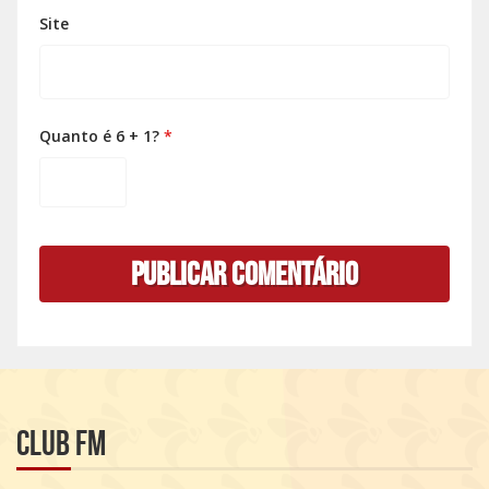
Site
Quanto é 6 + 1?
*
Club FM