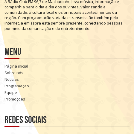
A
Rádio
Club
FM
96,7
de
Machadinho
leva
música,
informação
e
companhia
para
o
dia
a
dia
dos
ouvintes,
valorizando
a
comunidade,
a
cultura
local
e
os
principais
acontecimentos
da
região.
Com
programação
variada
e
transmissão
também
pela
internet,
a
emissora
está
sempre
presente,
conectando
pessoas
por
meio
da
comunicação
e
do
entretenimento.
Menu
Página inicial
Sobre nós
Notícias
Programação
Equipe
Promoções
Redes sociais