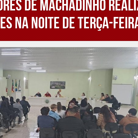
res de Machadinho reali
s na noite de terça-feir