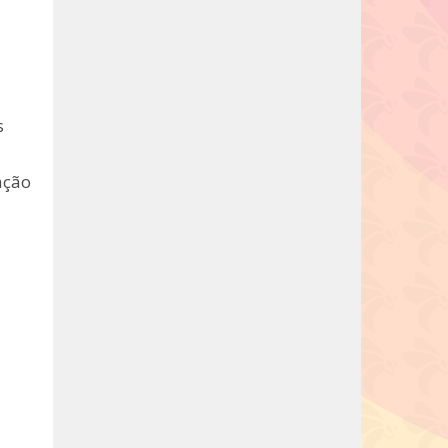
s
ação