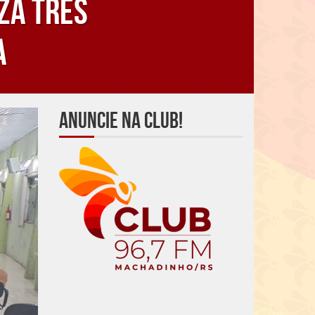
za três
a
Anuncie na Club!