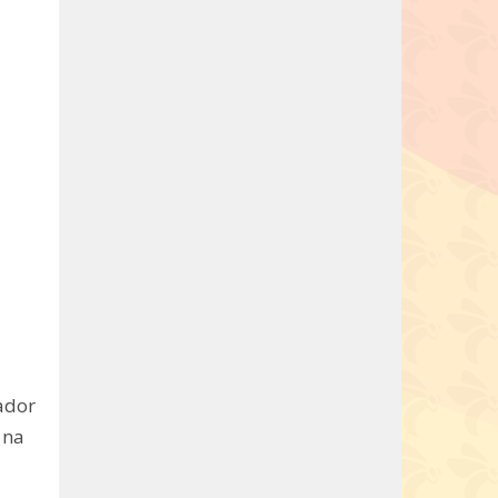
ador
 na