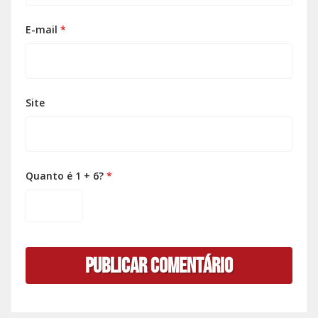
E-mail
*
Site
Quanto é 1 + 6?
*