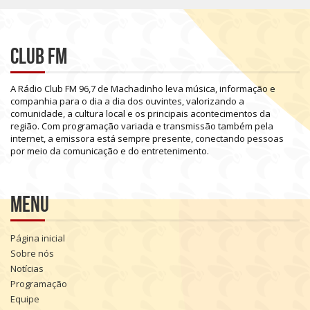
Club FM
A
Rádio
Club
FM
96,7
de
Machadinho
leva
música,
informação
e
companhia
para
o
dia
a
dia
dos
ouvintes,
valorizando
a
comunidade,
a
cultura
local
e
os
principais
acontecimentos
da
região.
Com
programação
variada
e
transmissão
também
pela
internet,
a
emissora
está
sempre
presente,
conectando
pessoas
por
meio
da
comunicação
e
do
entretenimento.
Menu
Página inicial
Sobre nós
Notícias
Programação
Equipe