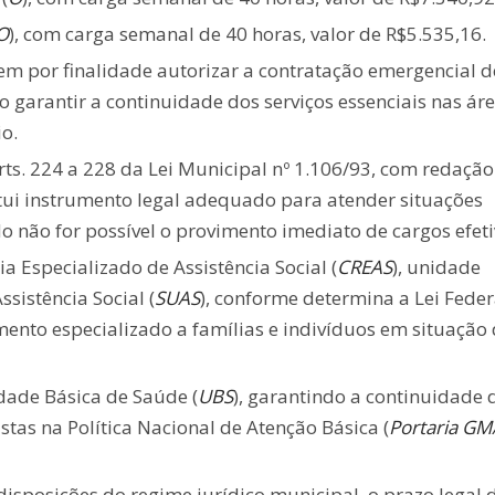
O
), com carga semanal de 40 horas, valor de R$5.535,16.
em por finalidade autorizar a contratação emergencial d
 garantir a continuidade dos serviços essenciais nas ár
io.
rts. 224 a 228 da Lei Municipal nº 1.106/93, com redação
itui instrumento legal adequado para atender situações
o não for possível o provimento imediato de cargos efeti
a Especializado de Assistência Social (
CREAS
), unidade
sistência Social (
SUAS
), conforme determina a Lei Feder
mento especializado a famílias e indivíduos em situação
idade Básica de Saúde (
UBS
), garantindo a continuidade 
stas na Política Nacional de Atenção Básica (
Portaria G
isposições do regime jurídico municipal, o prazo legal 