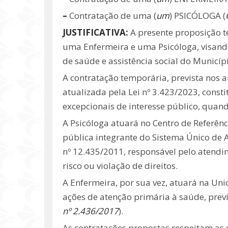
–
Contratação de uma (
um
) PSICÓLOGA (
JUSTIFICATIVA:
A presente proposição t
uma Enfermeira e uma Psicóloga, visando
de saúde e assistência social do Municíp
A contratação temporária, prevista nos a
atualizada pela Lei nº 3.423/2023, const
excepcionais de interesse público, quand
A Psicóloga atuará no Centro de Referênci
pública integrante do Sistema Único de As
nº 12.435/2011, responsável pelo atendi
risco ou violação de direitos.
A Enfermeira, por sua vez, atuará na Un
ações de atenção primária à saúde, previ
nº 2.436/2017
).
As contratações propostas respeitam as d