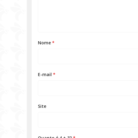
Nome
*
E-mail
*
Site
Quanto é 4 + 3?
*