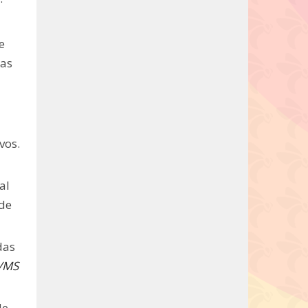
e
eas
vos.
al
 de
das
M/MS
de