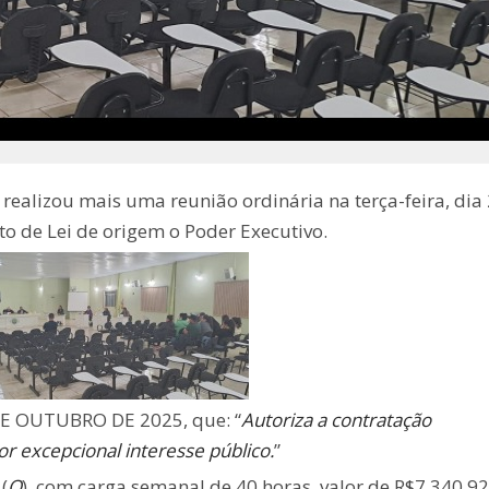
alizou mais uma reunião ordinária na terça-feira, dia
o de Lei de origem o Poder Executivo.
DE OUTUBRO DE 2025, que: “
Autoriza a contratação
r excepcional interesse público.
”
(
O
), com carga semanal de 40 horas, valor de R$7.340,92