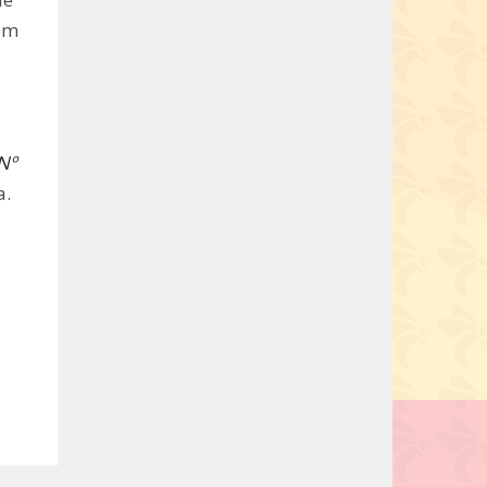
sem
Nº
a.