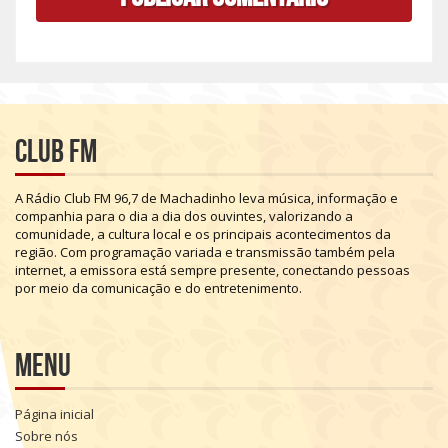
Club FM
A
Rádio
Club
FM
96,7
de
Machadinho
leva
música,
informação
e
companhia
para
o
dia
a
dia
dos
ouvintes,
valorizando
a
comunidade,
a
cultura
local
e
os
principais
acontecimentos
da
região.
Com
programação
variada
e
transmissão
também
pela
internet,
a
emissora
está
sempre
presente,
conectando
pessoas
por
meio
da
comunicação
e
do
entretenimento.
Menu
Página inicial
Sobre nós