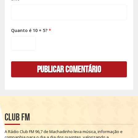
Quanto é 10 + 5?
*
Club FM
A
Rádio
Club
FM
96,7
de
Machadinho
leva
música,
informação
e
companhia
para
o
dia
a
dia
dos
ouvintes,
valorizando
a