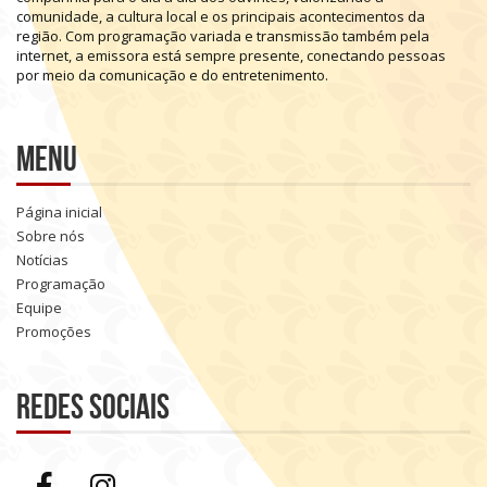
comunidade,
a
cultura
local
e
os
principais
acontecimentos
da
região.
Com
programação
variada
e
transmissão
também
pela
internet,
a
emissora
está
sempre
presente,
conectando
pessoas
por
meio
da
comunicação
e
do
entretenimento.
Menu
Página inicial
Sobre nós
Notícias
Programação
Equipe
Promoções
Redes sociais