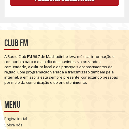
Club FM
A
Rádio
Club
FM
96,7
de
Machadinho
leva
música,
informação
e
companhia
para
o
dia
a
dia
dos
ouvintes,
valorizando
a
comunidade,
a
cultura
local
e
os
principais
acontecimentos
da
região.
Com
programação
variada
e
transmissão
também
pela
internet,
a
emissora
está
sempre
presente,
conectando
pessoas
por
meio
da
comunicação
e
do
entretenimento.
Menu
Página inicial
Sobre nós