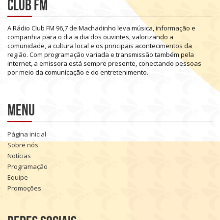
Club FM
A
Rádio
Club
FM
96,7
de
Machadinho
leva
música,
informação
e
companhia
para
o
dia
a
dia
dos
ouvintes,
valorizando
a
comunidade,
a
cultura
local
e
os
principais
acontecimentos
da
região.
Com
programação
variada
e
transmissão
também
pela
internet,
a
emissora
está
sempre
presente,
conectando
pessoas
por
meio
da
comunicação
e
do
entretenimento.
Menu
Página inicial
Sobre nós
Notícias
Programação
Equipe
Promoções