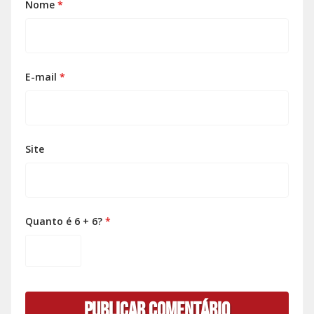
Nome
*
E-mail
*
Site
Quanto é 6 + 6?
*