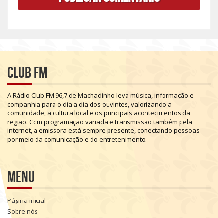
Club FM
A
Rádio
Club
FM
96,7
de
Machadinho
leva
música,
informação
e
companhia
para
o
dia
a
dia
dos
ouvintes,
valorizando
a
comunidade,
a
cultura
local
e
os
principais
acontecimentos
da
região.
Com
programação
variada
e
transmissão
também
pela
internet,
a
emissora
está
sempre
presente,
conectando
pessoas
por
meio
da
comunicação
e
do
entretenimento.
Menu
Página inicial
Sobre nós