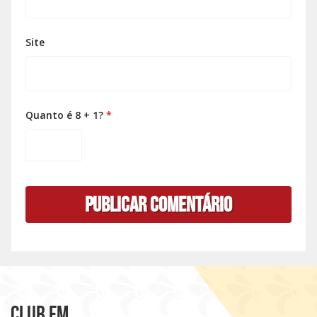
Site
Quanto é 8 + 1?
*
Club FM