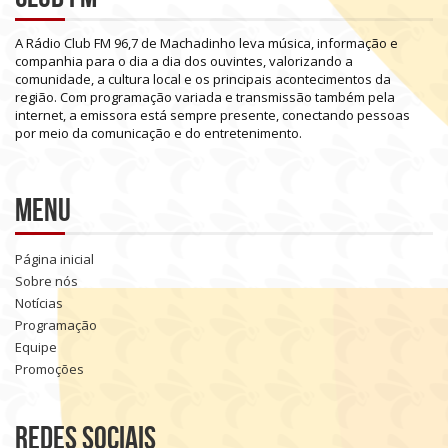
A
Rádio
Club
FM
96,7
de
Machadinho
leva
música,
informação
e
companhia
para
o
dia
a
dia
dos
ouvintes,
valorizando
a
comunidade,
a
cultura
local
e
os
principais
acontecimentos
da
região.
Com
programação
variada
e
transmissão
também
pela
internet,
a
emissora
está
sempre
presente,
conectando
pessoas
por
meio
da
comunicação
e
do
entretenimento.
Menu
Página inicial
Sobre nós
Notícias
Programação
Equipe
Promoções
Redes sociais