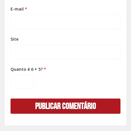
E-mail
*
Site
Quanto é 6 + 5?
*