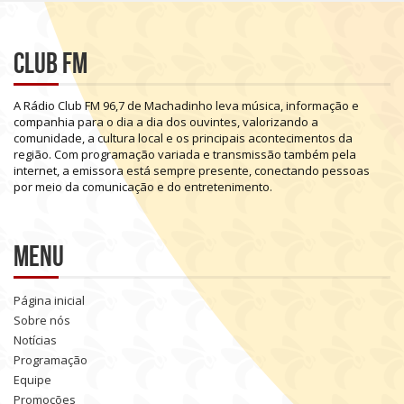
Club FM
A
Rádio
Club
FM
96,7
de
Machadinho
leva
música,
informação
e
companhia
para
o
dia
a
dia
dos
ouvintes,
valorizando
a
comunidade,
a
cultura
local
e
os
principais
acontecimentos
da
região.
Com
programação
variada
e
transmissão
também
pela
internet,
a
emissora
está
sempre
presente,
conectando
pessoas
por
meio
da
comunicação
e
do
entretenimento.
Menu
Página inicial
Sobre nós
Notícias
Programação
Equipe
Promoções