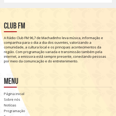
Club FM
A
Rádio
Club
FM
96,7
de
Machadinho
leva
música,
informação
e
companhia
para
o
dia
a
dia
dos
ouvintes,
valorizando
a
comunidade,
a
cultura
local
e
os
principais
acontecimentos
da
região.
Com
programação
variada
e
transmissão
também
pela
internet,
a
emissora
está
sempre
presente,
conectando
pessoas
por
meio
da
comunicação
e
do
entretenimento.
Menu
Página inicial
Sobre nós
Notícias
Programação