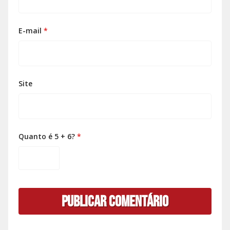
E-mail
*
Site
Quanto é 5 + 6?
*