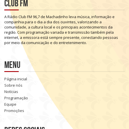
Club FM
A
Rádio
Club
FM
96,7
de
Machadinho
leva
música,
informação
e
companhia
para
o
dia
a
dia
dos
ouvintes,
valorizando
a
comunidade,
a
cultura
local
e
os
principais
acontecimentos
da
região.
Com
programação
variada
e
transmissão
também
pela
internet,
a
emissora
está
sempre
presente,
conectando
pessoas
por
meio
da
comunicação
e
do
entretenimento.
Menu
Página inicial
Sobre nós
Notícias
Programação
Equipe
Promoções