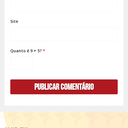
Site
Quanto é 9 + 5?
*