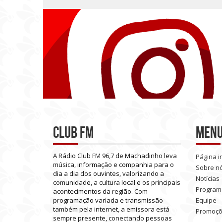
Club FM
Men
A
Rádio
Club
FM
96,7
de
Machadinho
leva
Página in
música,
informação
e
companhia
para
o
Sobre n
dia
a
dia
dos
ouvintes,
valorizando
a
Notícias
comunidade,
a
cultura
local
e
os
principais
Program
acontecimentos
da
região.
Com
programação
variada
e
transmissão
Equipe
também
pela
internet,
a
emissora
está
Promoç
sempre
presente,
conectando
pessoas