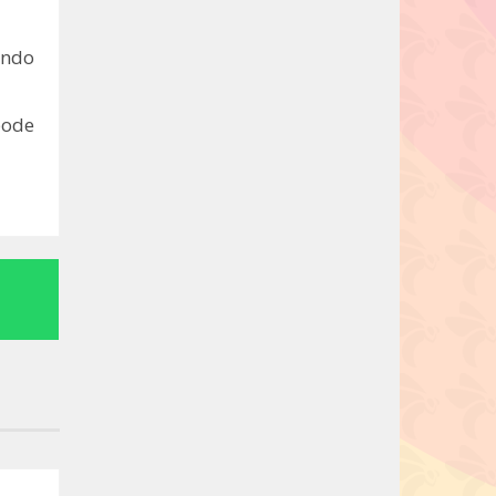
endo
pode