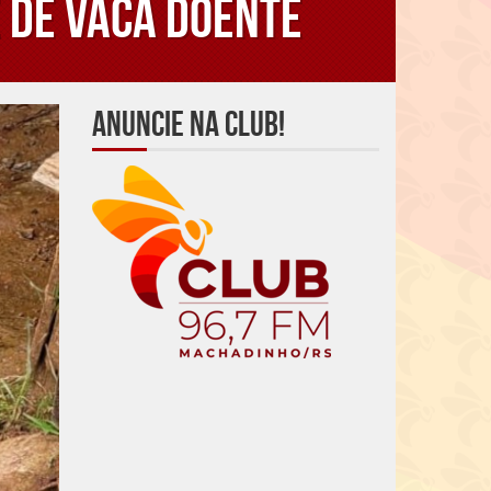
 de vaca doente
Anuncie na Club!