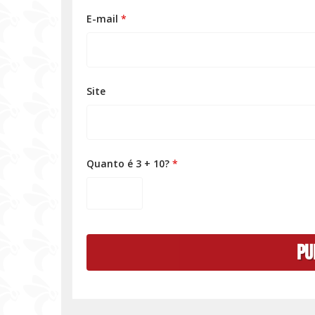
E-mail
*
Site
Quanto é 3 + 10?
*