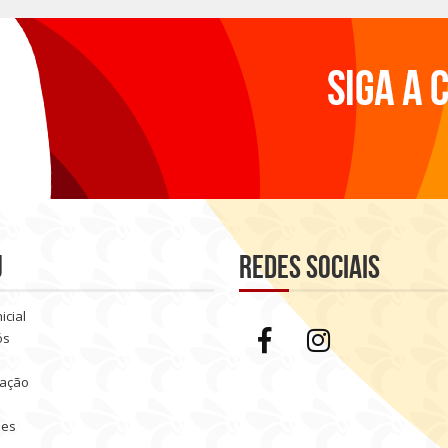
u
Redes sociais
icial
ós
ação
ões