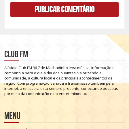
Club FM
A
Rádio
Club
FM
96,7
de
Machadinho
leva
música,
informação
e
companhia
para
o
dia
a
dia
dos
ouvintes,
valorizando
a
comunidade,
a
cultura
local
e
os
principais
acontecimentos
da
região.
Com
programação
variada
e
transmissão
também
pela
internet,
a
emissora
está
sempre
presente,
conectando
pessoas
por
meio
da
comunicação
e
do
entretenimento.
Menu