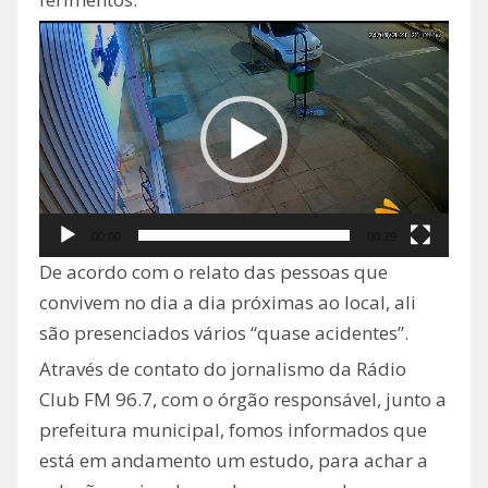
Tocador
de
vídeo
00:00
00:29
De acordo com o relato das pessoas que
convivem no dia a dia próximas ao local, ali
são presenciados vários “quase acidentes”.
Através de contato do jornalismo da Rádio
Club FM 96.7, com o órgão responsável, junto a
prefeitura municipal, fomos informados que
está em andamento um estudo, para achar a