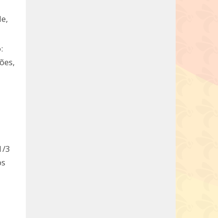
e,
:
ões,
1/3
os