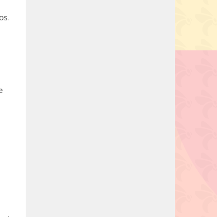
os.
e