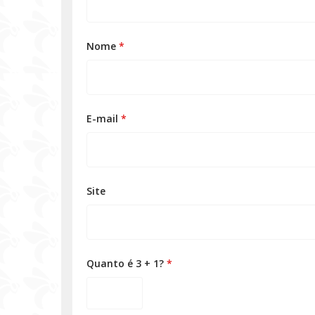
Nome
*
E-mail
*
Site
Quanto é 3 + 1?
*