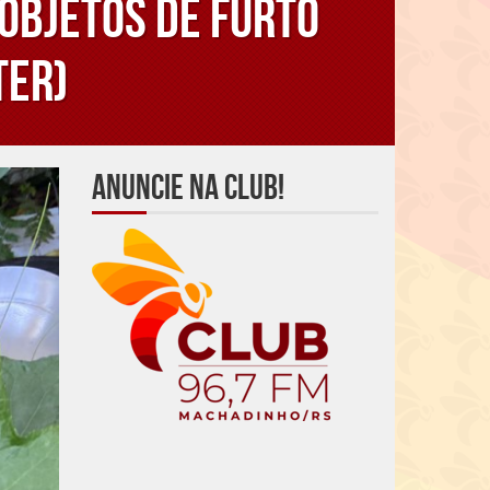
objetos de furto
ter)
Anuncie na Club!