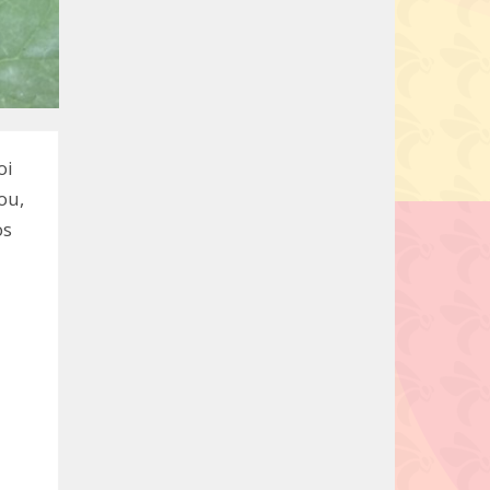
oi
ou,
os