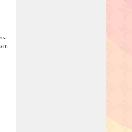
sma.
viam