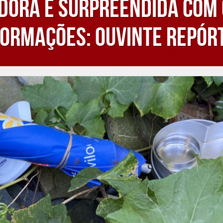
ora é surpreendida com 
formações: Ouvinte Repór