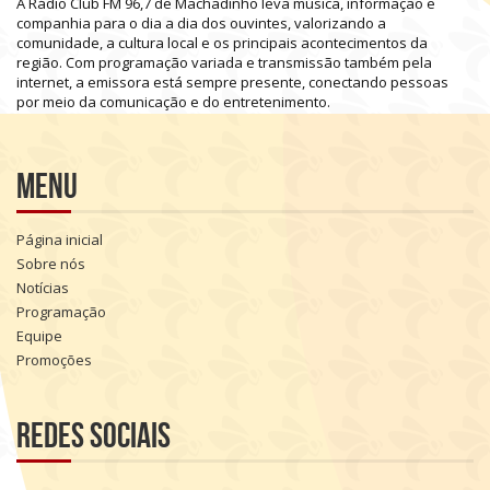
A
Rádio
Club
FM
96,7
de
Machadinho
leva
música,
informação
e
companhia
para
o
dia
a
dia
dos
ouvintes,
valorizando
a
comunidade,
a
cultura
local
e
os
principais
acontecimentos
da
região.
Com
programação
variada
e
transmissão
também
pela
internet,
a
emissora
está
sempre
presente,
conectando
pessoas
por
meio
da
comunicação
e
do
entretenimento.
Menu
Página inicial
Sobre nós
Notícias
Programação
Equipe
Promoções
Redes sociais