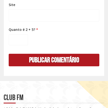
Site
Quanto é 2 + 5?
*
Club FM