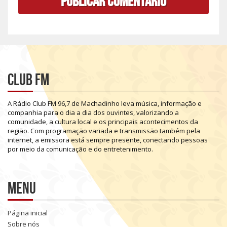
Club FM
A
Rádio
Club
FM
96,7
de
Machadinho
leva
música,
informação
e
companhia
para
o
dia
a
dia
dos
ouvintes,
valorizando
a
comunidade,
a
cultura
local
e
os
principais
acontecimentos
da
região.
Com
programação
variada
e
transmissão
também
pela
internet,
a
emissora
está
sempre
presente,
conectando
pessoas
por
meio
da
comunicação
e
do
entretenimento.
Menu
Página inicial
Sobre nós