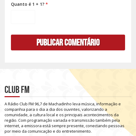
Quanto é 1 + 1?
*
Club FM
A
Rádio
Club
FM
96,7
de
Machadinho
leva
música,
informação
e
companhia
para
o
dia
a
dia
dos
ouvintes,
valorizando
a
comunidade,
a
cultura
local
e
os
principais
acontecimentos
da
região.
Com
programação
variada
e
transmissão
também
pela
internet,
a
emissora
está
sempre
presente,
conectando
pessoas
por
meio
da
comunicação
e
do
entretenimento.