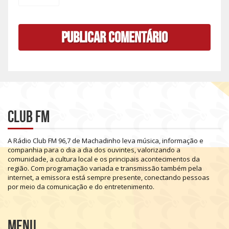
Club FM
A
Rádio
Club
FM
96,7
de
Machadinho
leva
música,
informação
e
companhia
para
o
dia
a
dia
dos
ouvintes,
valorizando
a
comunidade,
a
cultura
local
e
os
principais
acontecimentos
da
região.
Com
programação
variada
e
transmissão
também
pela
internet,
a
emissora
está
sempre
presente,
conectando
pessoas
por
meio
da
comunicação
e
do
entretenimento.
Menu