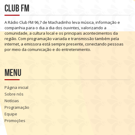
Club FM
A
Rádio
Club
FM
96,7
de
Machadinho
leva
música,
informação
e
companhia
para
o
dia
a
dia
dos
ouvintes,
valorizando
a
comunidade,
a
cultura
local
e
os
principais
acontecimentos
da
região.
Com
programação
variada
e
transmissão
também
pela
internet,
a
emissora
está
sempre
presente,
conectando
pessoas
por
meio
da
comunicação
e
do
entretenimento.
Menu
Página inicial
Sobre nós
Notícias
Programação
Equipe
Promoções