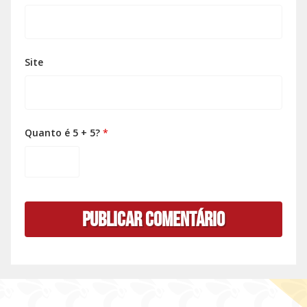
Site
Quanto é 5 + 5?
*