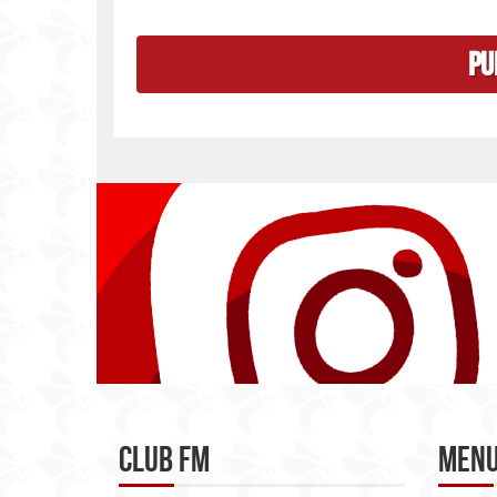
Club FM
Men