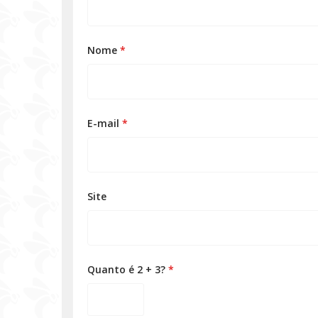
Nome
*
E-mail
*
Site
Quanto é 2 + 3?
*