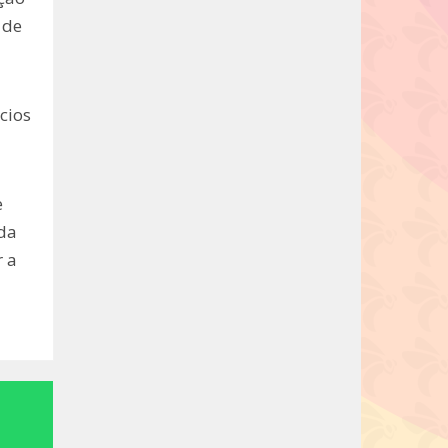
 de
cios
e
ida
r a