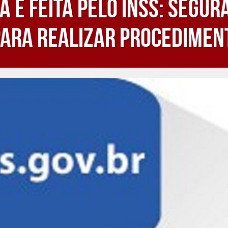
a é feita pelo INSS: segur
 para realizar procedimen