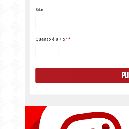
Site
Quanto é 8 + 5?
*