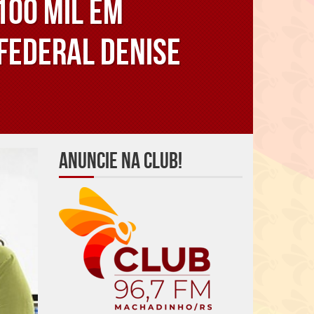
100 mil em
federal Denise
Anuncie na Club!