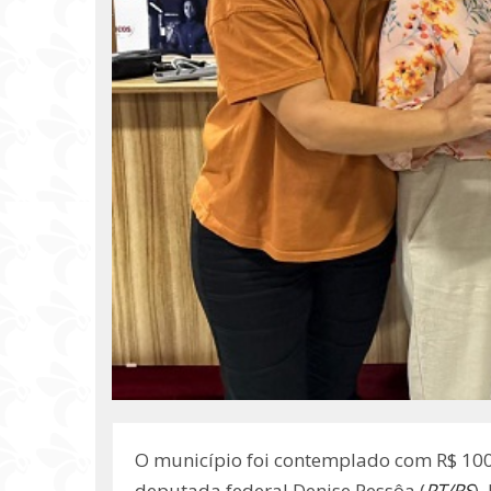
O município foi contemplado com R$ 100 
deputada federal Denise Pessôa (
PT/RS
).