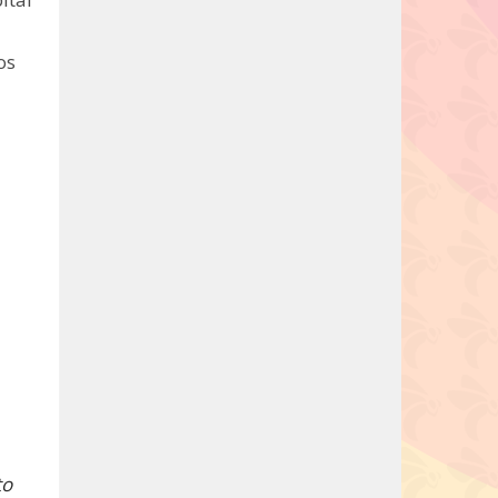
os
to