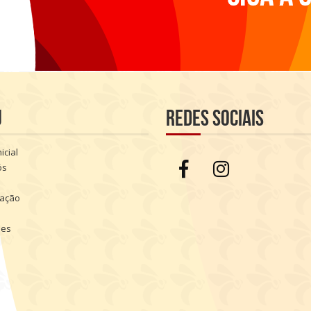
u
Redes sociais
icial
ós
ação
ões