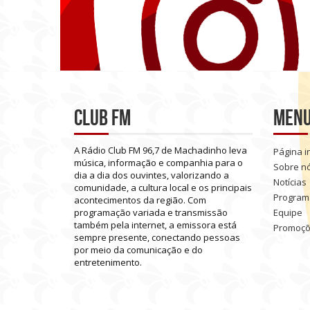
Club FM
Men
A
Rádio
Club
FM
96,7
de
Machadinho
leva
Página in
música,
informação
e
companhia
para
o
Sobre n
dia
a
dia
dos
ouvintes,
valorizando
a
Notícias
comunidade,
a
cultura
local
e
os
principais
Program
acontecimentos
da
região.
Com
programação
variada
e
transmissão
Equipe
também
pela
internet,
a
emissora
está
Promoç
sempre
presente,
conectando
pessoas
por
meio
da
comunicação
e
do
entretenimento.