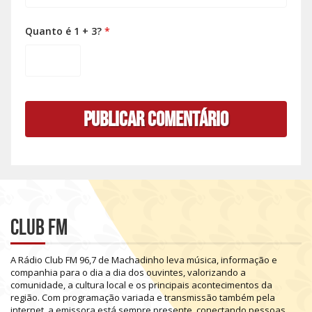
Quanto é 1 + 3?
*
Club FM
A
Rádio
Club
FM
96,7
de
Machadinho
leva
música,
informação
e
companhia
para
o
dia
a
dia
dos
ouvintes,
valorizando
a
comunidade,
a
cultura
local
e
os
principais
acontecimentos
da
região.
Com
programação
variada
e
transmissão
também
pela
internet,
a
emissora
está
sempre
presente,
conectando
pessoas