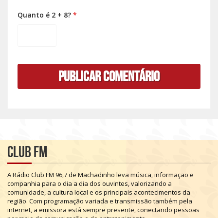
Quanto é 2 + 8?
*
Club FM
A
Rádio
Club
FM
96,7
de
Machadinho
leva
música,
informação
e
companhia
para
o
dia
a
dia
dos
ouvintes,
valorizando
a
comunidade,
a
cultura
local
e
os
principais
acontecimentos
da
região.
Com
programação
variada
e
transmissão
também
pela
internet,
a
emissora
está
sempre
presente,
conectando
pessoas