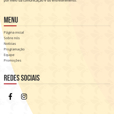
por
meio
da
comunicação
e
do
entretenimento.
Menu
Página inicial
Sobre nós
Notícias
Programação
Equipe
Promoções
Redes sociais