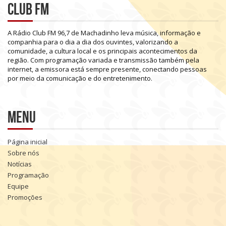
Club FM
A
Rádio
Club
FM
96,7
de
Machadinho
leva
música,
informação
e
companhia
para
o
dia
a
dia
dos
ouvintes,
valorizando
a
comunidade,
a
cultura
local
e
os
principais
acontecimentos
da
região.
Com
programação
variada
e
transmissão
também
pela
internet,
a
emissora
está
sempre
presente,
conectando
pessoas
por
meio
da
comunicação
e
do
entretenimento.
Menu
Página inicial
Sobre nós
Notícias
Programação
Equipe
Promoções