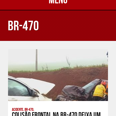
BR-470
Acidente, BR-470,
Colisão frontal na BR-470 deixa um