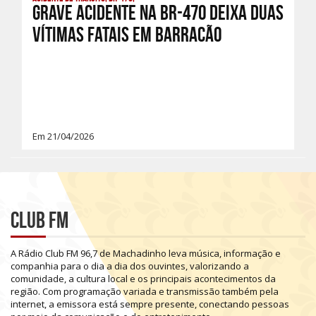
Grave Acidente na BR-470 Deixa Duas
Vítimas Fatais em Barracão
Em 21/04/2026
Club FM
A
Rádio
Club
FM
96,7
de
Machadinho
leva
música,
informação
e
companhia
para
o
dia
a
dia
dos
ouvintes,
valorizando
a
comunidade,
a
cultura
local
e
os
principais
acontecimentos
da
região.
Com
programação
variada
e
transmissão
também
pela
internet,
a
emissora
está
sempre
presente,
conectando
pessoas