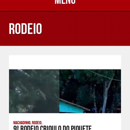
Rodeio
Machadinho, Rodeio,
9º Rodeio Crioulo do Piquete