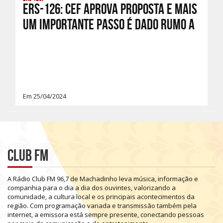
ERS-126: CEF aprova proposta e mais
um importante passo é dado rumo a
Em 25/04/2024
Club FM
A
Rádio
Club
FM
96,7
de
Machadinho
leva
música,
informação
e
companhia
para
o
dia
a
dia
dos
ouvintes,
valorizando
a
comunidade,
a
cultura
local
e
os
principais
acontecimentos
da
região.
Com
programação
variada
e
transmissão
também
pela
internet,
a
emissora
está
sempre
presente,
conectando
pessoas