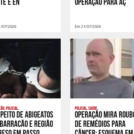
te é en
operação para aç
1/07/2026
Em 21/07/2026
ão, Policial,
Policial, Saúde,
peito de abigeatos
Operação mira roub
Barracão e região
de remédios para
reso em Passo
câncer; esquema em