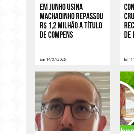
Em junho Usina
Co
Machadinho repassou
cr
R$ 1,2 milhão a título
rec
de compens
de 
Em 14/07/2026
Em 1