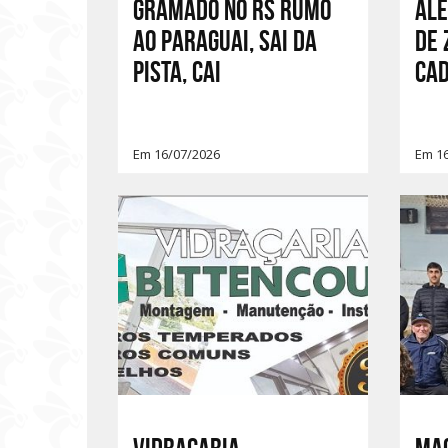
Gramado no RS rumo
Ale
ao Paraguai, sai da
de 
pista, cai
ca
Em 16/07/2026
Em 1