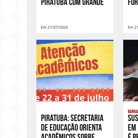
Piratuba com grande
For
Em 21/07/2026
Em 2
Barrac
PIRATUBA: SECRETARIA
Sus
DE EDUCAÇÃO ORIENTA
em 
ACADÊMICOS SOBRE
é p