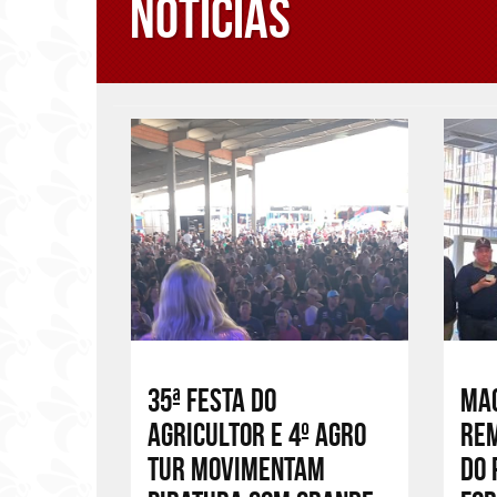
Notícias
35ª Festa do
Mac
Agricultor e 4º Agro
rem
Tur movimentam
do